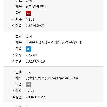
번호
공지
제목
단체 관람 안내
파일
조회수
4,181
작성일
2025-03-21
번호
공지
제목
국립묘지 1사 1묘역 예우 협약 신청안내
파일
조회수
29,720
작성일
2023-09-18
번호
55
제목
8월의 독립운동가 "홍학순" 순국선열
파일
조회수
3,671
작성일
2004-07-29