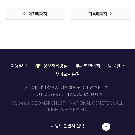
이전 페이지
다음 페이지
이용약관
개인정보처리방침
부서별연락처
방문안내
찾아오시는길
(51204) 경남 창원시 마산회원구 3·15성역로 75
TEL. 055)253-9315
FAX. 055)253-0319
Copyright 2020 MARCH 15TH NATIONAL CEMETERY. ALL
RIGHTS RESERVED.
지방보훈관서 선택