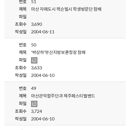
번호
51
제목
마산 자매도시 잭슨빌시 학생방문단 참배
파일
조회수
3,690
작성일
2004-06-11
번호
50
제목
'박상하'부산지방보훈청장 참배
파일
조회수
3,633
작성일
2004-06-10
번호
49
제목
마산관악합주단과 제주페스티벌밴드
파일
조회수
3,724
작성일
2004-06-10