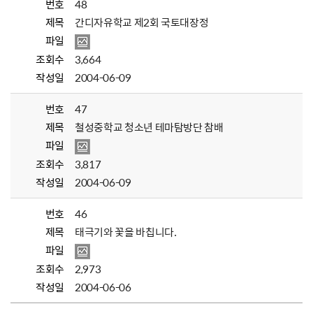
번호
48
제목
간디자유학교 제2회 국토대장정
파일
조회수
3,664
작성일
2004-06-09
번호
47
제목
철성중학교 청소년 테마탐방단 참배
파일
조회수
3,817
작성일
2004-06-09
번호
46
제목
태극기와 꽃을 바칩니다.
파일
조회수
2,973
작성일
2004-06-06