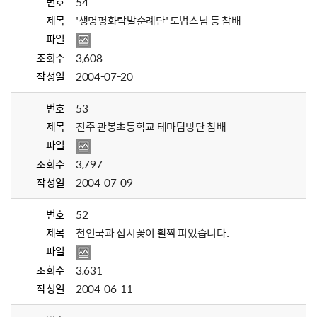
번호
54
제목
'생명평화탁발순례단' 도법스님 등 참배
파일
조회수
3,608
작성일
2004-07-20
번호
53
제목
진주 관봉초등학교 테마탐방단 참배
파일
조회수
3,797
작성일
2004-07-09
번호
52
제목
천인국과 접시꽃이 활짝 피었습니다.
파일
조회수
3,631
작성일
2004-06-11