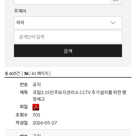
주제어
검색
총
605
건 [
56
/ 61 페이지 ]
번호
공지
제목
국립3.15민주묘지관리소 CCTV 추가설치를 위한 행
정예고
파일
조회수
701
작성일
2026-05-27