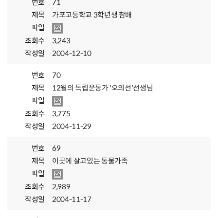
번호
71
제목
가포고등학교 3학년생 참배
파일
조회수
3,243
작성일
2004-12-10
번호
70
제목
12월의 독립운동가 '오의선'선생님
파일
조회수
3,775
작성일
2004-11-29
번호
69
제목
이곳에 살고있는 동물가족
파일
조회수
2,989
작성일
2004-11-17