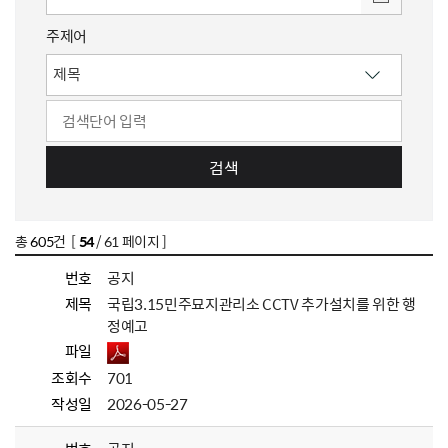
주제어
검색
총
605
건 [
54
/ 61 페이지 ]
번호
공지
제목
국립3.15민주묘지관리소 CCTV 추가설치를 위한 행
정예고
파일
조회수
701
작성일
2026-05-27