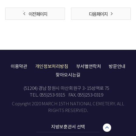
이전 페이지
다음 페이지
이용약관
개인정보처리방침
부서별연락처
방문안내
찾아오시는길
(51204) 경남 창원시 마산회원구 3·15성역로 75
TEL. 055)253-9315
FAX. 055)253-0319
Copyright 2020 MARCH 15TH NATIONAL CEMETERY. ALL
RIGHTS RESERVED.
지방보훈관서 선택