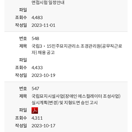
면접시험 일정안내
파일
조회수
4,483
작성일
2023-11-01
번호
548
제목
국립3˙15민주묘지관리소 조경관리원(공무직근로
자) 채용 공고
파일
조회수
4,433
작성일
2023-10-19
번호
547
제목
국립묘지시설사업(장애인 에스컬레이터 조성사업)
실시계획(변경) 및 지형도면 승인 고시
파일
조회수
4,311
작성일
2023-10-17