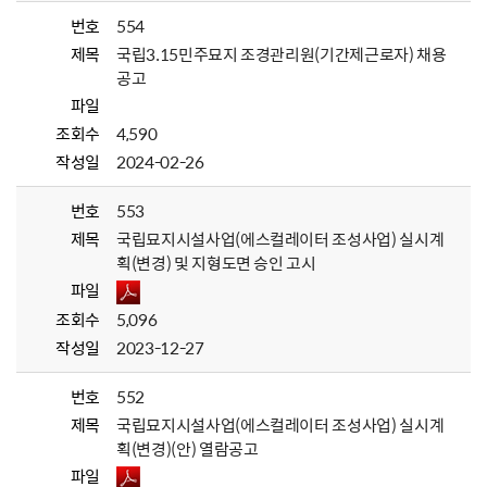
번호
554
제목
국립3.15민주묘지 조경관리원(기간제근로자) 채용
공고
파일
조회수
4,590
작성일
2024-02-26
번호
553
제목
국립묘지시설사업(에스컬레이터 조성사업) 실시계
획(변경) 및 지형도면 승인 고시
파일
조회수
5,096
작성일
2023-12-27
번호
552
제목
국립묘지시설사업(에스컬레이터 조성사업) 실시계
획(변경)(안) 열람공고
파일