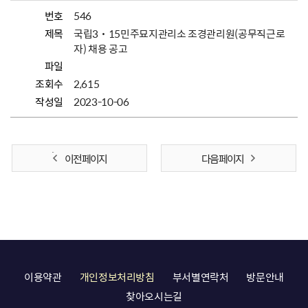
번호
546
제목
국립3˙15민주묘지관리소 조경관리원(공무직근로
자) 채용 공고
파일
조회수
2,615
작성일
2023-10-06
이전 페이지
다음 페이지
이용약관
개인정보처리방침
부서별연락처
방문안내
찾아오시는길