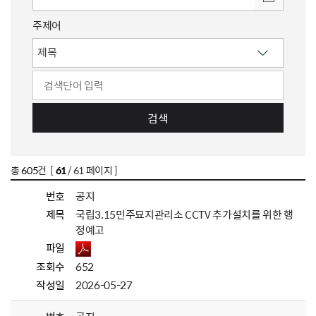
주제어
검색
총
605
건 [
61
/ 61 페이지 ]
번호
공지
제목
국립3.15민주묘지관리소 CCTV 추가설치를 위한 행
정예고
파일
조회수
652
작성일
2026-05-27