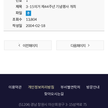
번호
1
제목
3·15의거 제44주년 기념행사 개최
파일
조회수
13,804
작성일
2004-02-18
이전 페이지
다음 페이지
이용약관
개인정보처리방침
부서별연락처
방문안내
찾아오시는길
(51204) 경남 창원시 마산회원구 3·15성역로 75