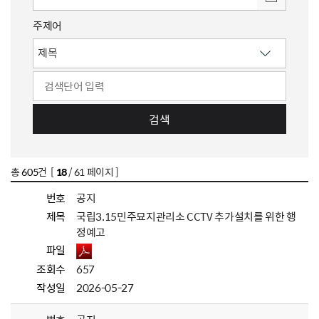
주제어
검색
총
605
건 [
18
/ 61 페이지 ]
번호
공지
제목
국립3.15민주묘지관리소 CCTV 추가설치를 위한 행
정예고
파일
조회수
657
작성일
2026-05-27