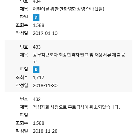
번호
434
제목
어린이를 위한 만화영화 상영 안내(1월)
파일
조회수
1,588
작성일
2019-01-10
번호
433
제목
공무직근로자 최종합격자 발표 및 채용서류 제출 공
고
파일
조회수
1,717
작성일
2018-11-30
번호
432
제목
적십자회 사정으로 무료급식이 취소되었습니다.
파일
조회수
1,588
작성일
2018-11-28