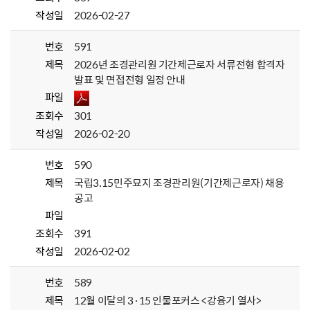
작성일
2026-02-27
번호
591
제목
2026년 조경관리원 기간제근로자 서류전형 합격자
발표 및 면접전형 일정 안내
파일
조회수
301
작성일
2026-02-20
번호
590
제목
국립3.15민주묘지 조경관리원(기간제근로자) 채용
공고
파일
조회수
391
작성일
2026-02-02
번호
589
제목
12월 이달의 3·15 인물포커스 <강융기 열사>