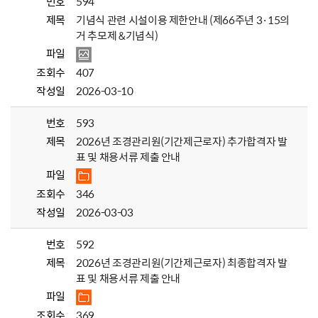
번호
594
제목
기념식 관련 시설이용 제한안내 (제66주년 3·15의
거 추모제 &기념식)
파일
조회수
407
작성일
2026-03-10
번호
593
제목
2026년 조경관리원(기간제근로자) 추가합격자 발
표 및 채용서류 제출 안내
파일
조회수
346
작성일
2026-03-03
번호
592
제목
2026년 조경관리원(기간제근로자) 최종합격자 발
표 및 채용서류 제출 안내
파일
조회수
369