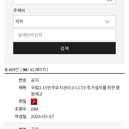
주제어
검색
총
605
건 [
54
/ 61 페이지 ]
번호
공지
제목
국립3.15민주묘지관리소 CCTV 추가설치를 위한 행
정예고
파일
조회수
684
작성일
2026-05-27