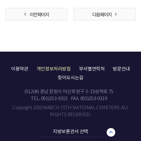
이전 페이지
다음 페이지
이용약관
개인정보처리방침
부서별연락처
방문안내
찾아오시는길
(51204) 경남 창원시 마산회원구 3·15성역로 75
TEL. 055)253-9315
FAX. 055)253-0319
Copyright 2020 MARCH 15TH NATIONAL CEMETERY. ALL
RIGHTS RESERVED.
지방보훈관서 선택