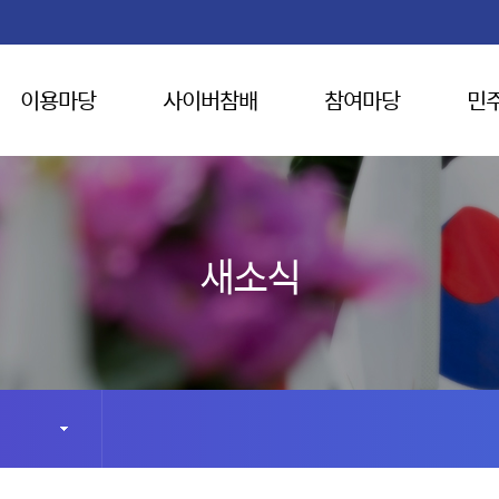
이용마당
사이버참배
참여마당
민
새소식