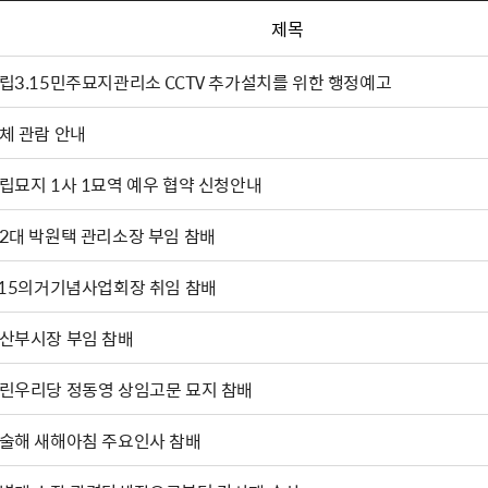
제목
립3.15민주묘지관리소 CCTV 추가설치를 위한 행정예고
체 관람 안내
립묘지 1사 1묘역 예우 협약 신청안내
2대 박원택 관리소장 부임 참배
.15의거기념사업회장 취임 참배
마산부시장 부임 참배
린우리당 정동영 상임고문 묘지 참배
술해 새해아침 주요인사 참배