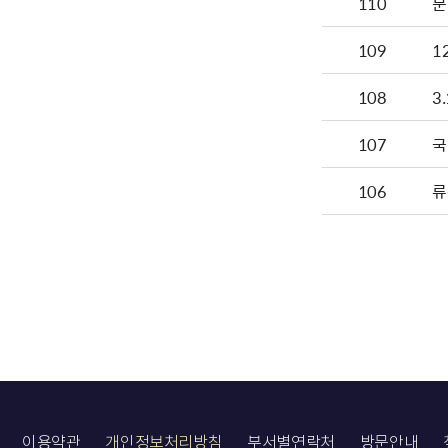
110
문
109
1
108
3
107
국
106
류
이용약관
개인정보처리방침
부서별연락처
방문안내