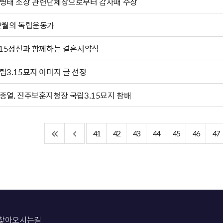
병태 소장 관련단체장으로부터 감사패 수상
2월의 독립운동가
.15정신과 함께하는 결혼서약식
립3.15묘지 이미지 글 선정
종열, 진주보훈지청장 국립3.15묘지 참배
41
42
43
44
45
46
47
찾아오시는길