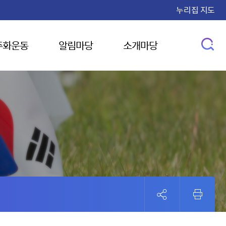
누리집 지도
주화운동
알림마당
소개마당