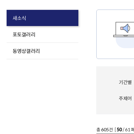
새소식
포토갤러리
동영상갤러리
기간별
주제어
총
605
건 [
50
/ 61 