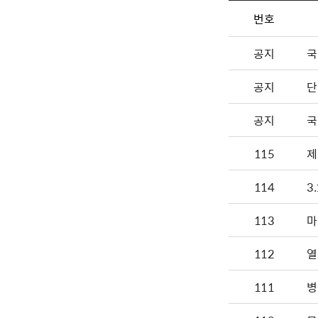
번호
공지
국
공지
단
공지
국
115
제
114
3
113
112
열
111
병