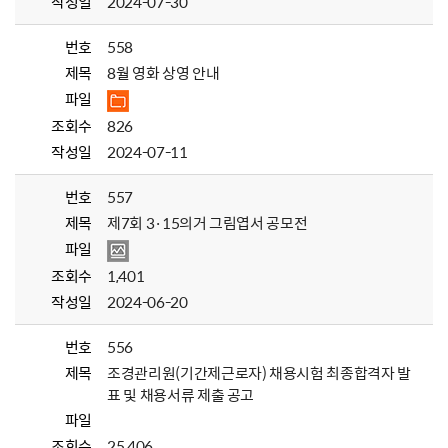
작성일
2024-07-30
번호
558
제목
8월 영화 상영 안내
파일
조회수
826
작성일
2024-07-11
번호
557
제목
제7회 3·15의거 그림엽서 공모전
파일
조회수
1,401
작성일
2024-06-20
번호
556
제목
조경관리원(기간제근로자) 채용시험 최종합격자 발
표 및 채용서류 제출 공고
파일
조회수
25,406