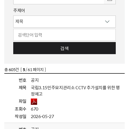
주제어
검색
총
605
건 [
5
/ 61 페이지 ]
번호
공지
제목
국립3.15민주묘지관리소 CCTV 추가설치를 위한 행
정예고
파일
조회수
670
작성일
2026-05-27