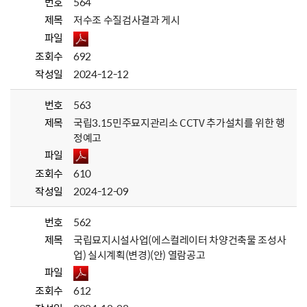
번호
564
제목
저수조 수질검사결과 게시
파일
조회수
692
작성일
2024-12-12
번호
563
제목
국립3.15민주묘지관리소 CCTV 추가설치를 위한 행
정예고
파일
조회수
610
작성일
2024-12-09
번호
562
제목
국립묘지시설사업(에스컬레이터 차양건축물 조성사
업) 실시계획(변경)(안) 열람공고
파일
조회수
612