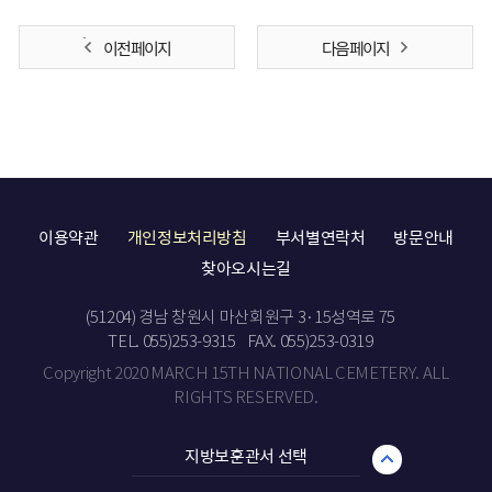
이전 페이지
다음 페이지
이용약관
개인정보처리방침
부서별연락처
방문안내
찾아오시는길
(51204) 경남 창원시 마산회원구 3·15성역로 75
TEL. 055)253-9315
FAX. 055)253-0319
Copyright 2020 MARCH 15TH NATIONAL CEMETERY. ALL
RIGHTS RESERVED.
지방보훈관서 선택