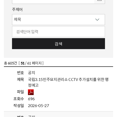
주제어
검색
총
605
건 [
51
/ 61 페이지 ]
번호
공지
제목
국립3.15민주묘지관리소 CCTV 추가설치를 위한 행
정예고
파일
조회수
696
작성일
2026-05-27