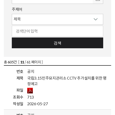
주제어
검색
총
605
건 [
11
/ 61 페이지 ]
번호
공지
제목
국립3.15민주묘지관리소 CCTV 추가설치를 위한 행
정예고
파일
조회수
713
작성일
2026-05-27