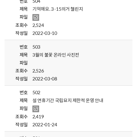
번호
504
제목
기억해요. 3·15의거 챌린지
파일
조회수
2,524
작성일
2022-03-10
번호
503
제목
3월의 불꽃 온라인 사진전
파일
조회수
2,526
작성일
2022-03-08
번호
502
제목
설 연휴기간 국립묘지 제한적 운영 안내
파일
조회수
2,419
작성일
2022-01-24