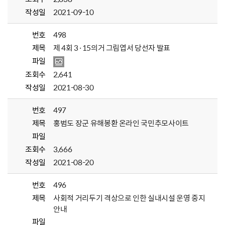
작성일
2021-09-10
번호
498
제목
제 4회 3·15의거 그림엽서 당선자 발표
파일
조회수
2,641
작성일
2021-08-30
번호
497
제목
홍범도 장군 유해봉환 온라인 국민추모사이트
파일
조회수
3,666
작성일
2021-08-20
번호
496
제목
사회적 거리두기 격상으로 인한 실내시설 운영 중지
안내
파일