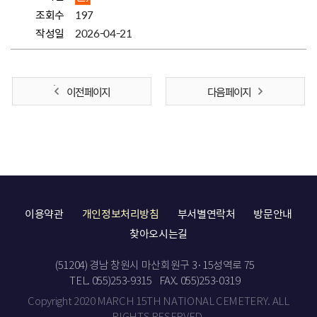
조회수
197
작성일
2026-04-21
이전 페이지
다음 페이지
이용약관
개인정보처리방침
부서별연락처
방문안내
찾아오시는길
(51204) 경남 창원시 마산회원구 3·15성역로 75
TEL. 055)253-9315
FAX. 055)253-0319
Copyright 2020 MARCH 15TH NATIONAL CEMETERY. ALL
RIGHTS RESERVED.