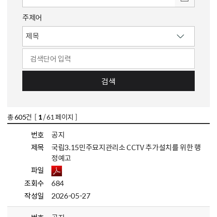
주제어
검색
총
605
건 [
1
/ 61 페이지 ]
번호
공지
제목
국립3.15민주묘지관리소 CCTV 추가설치를 위한 행
정예고
파일
조회수
684
작성일
2026-05-27