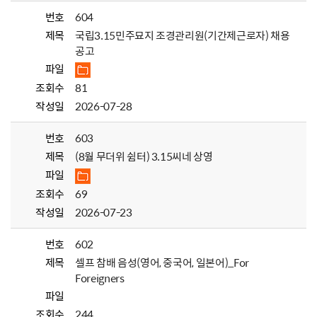
번호
604
제목
국립3.15민주묘지 조경관리원(기간제근로자) 채용
공고
파일
조회수
81
작성일
2026-07-28
번호
603
제목
(8월 무더위 쉼터) 3.15씨네 상영
파일
조회수
69
작성일
2026-07-23
번호
602
제목
셀프 참배 음성(영어, 중국어, 일본어)_For
Foreigners
파일
조회수
244