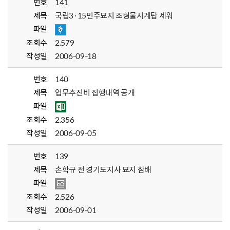
번호
141
제목
국립3·15민주묘지 조형물시계탑 세워
파일
조회수
2,579
작성일
2006-09-18
번호
140
제목
업무추진비 집행내역 공개
파일
조회수
2,356
작성일
2006-09-05
번호
139
제목
손학규 전 경기도지사 묘지 참배
파일
조회수
2,526
작성일
2006-09-01