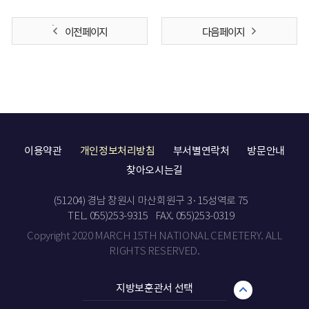
이전 페이지
다음 페이지
이용약관
개인정보처리방침
부서별연락처
방문안내
찾아오시는길
(51204) 경남 창원시 마산회원구 3·15성역로 75
TEL. 055)253-9315
FAX. 055)253-0319
Copyright 2020 MARCH 15TH NATIONAL CEMETERY. ALL
RIGHTS RESERVED.
지방보훈관서 선택