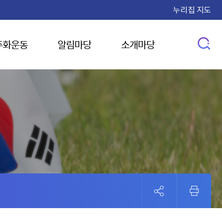
누리집 지도
주화운동
알림마당
소개마당