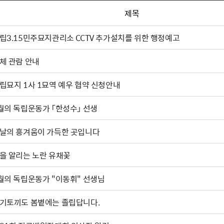
제목
립3.15민주묘지관리소 CCTV 추가설치를 위한 행정예고
체 관람 안내
립묘지 1사 1묘역 예우 협약 신청안내
월의 독립운동가 「한성수」 선생
날의 흥겨움이 가득한 곳입니다
을 알리는 노란 유채꽃
월의 독립운동가 "이동휘" 선생님
기토끼도 봄볕에는 졸립답니다.