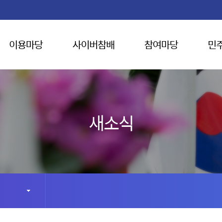
이용마당
사이버참배
참여마당
민
새소식