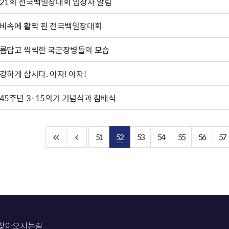
21회 전국백일장대회 입상자 알림
비속에 활짝 핀 전국백일장대회
름답고 씩씩한 국군장병들의 모습
건강하게 삽시다. 아자! 아자!
45주년 3·15의거 기념식과 참배식
51
52
53
54
55
56
57
찾아오시는길