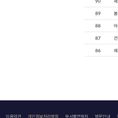
90
제
89
봄
88
아
87
86
제
이용약관
개인정보처리방침
부서별연락처
방문안내