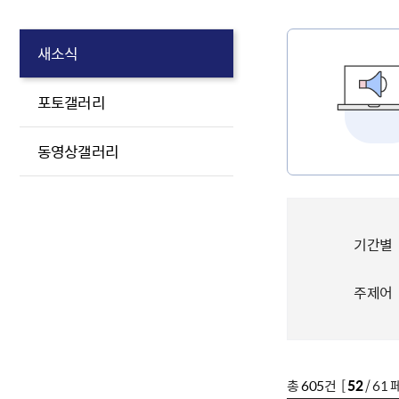
새소식
포토갤러리
동영상갤러리
기간별
주제어
총
605
건 [
52
/ 61 