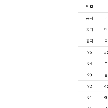
번호
공지
국
공지
단
공지
국
95
5
94
봄
93
봄
92
4
91
애