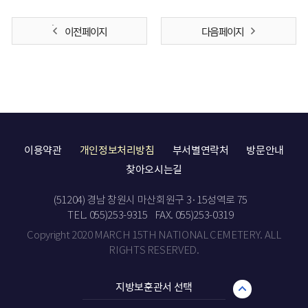
이전 페이지
다음 페이지
이용약관
개인정보처리방침
부서별연락처
방문안내
찾아오시는길
(51204) 경남 창원시 마산회원구 3·15성역로 75
TEL. 055)253-9315
FAX. 055)253-0319
Copyright 2020 MARCH 15TH NATIONAL CEMETERY. ALL
RIGHTS RESERVED.
지방보훈관서 선택