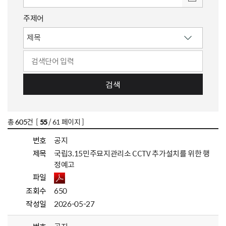
주제어
검색
총
605
건 [
55
/ 61 페이지 ]
번호
공지
제목
국립3.15민주묘지관리소 CCTV 추가설치를 위한 행
정예고
파일
조회수
650
작성일
2026-05-27