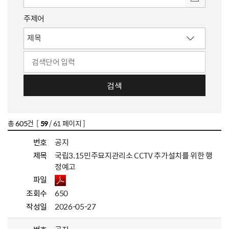
주제어
검색
총
605
건 [
59
/ 61 페이지 ]
번호
공지
제목
국립3.15민주묘지관리소 CCTV 추가설치를 위한 행
정예고
파일
조회수
650
작성일
2026-05-27