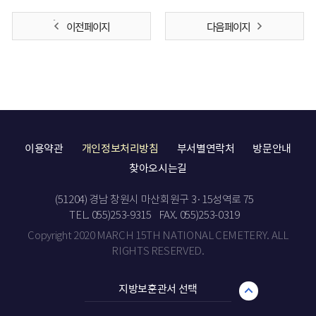
이전 페이지
다음 페이지
이용약관
개인정보처리방침
부서별연락처
방문안내
찾아오시는길
(51204) 경남 창원시 마산회원구 3·15성역로 75
TEL. 055)253-9315
FAX. 055)253-0319
Copyright 2020 MARCH 15TH NATIONAL CEMETERY. ALL
RIGHTS RESERVED.
지방보훈관서 선택