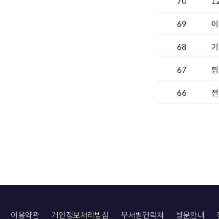
70
1
69
이
68
기
67
힘
66
전
이용약관
개인정보처리방침
부서별연락처
방문안내