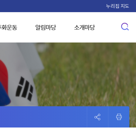
누리집 지도
주화운동
알림마당
소개마당