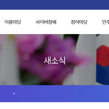
이용마당
사이버참배
참여마당
민
새소식