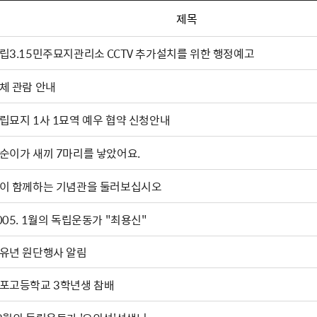
제목
립3.15민주묘지관리소 CCTV 추가설치를 위한 행정예고
체 관람 안내
립묘지 1사 1묘역 예우 협약 신청안내
순이가 새끼 7마리를 낳았어요.
이 함께하는 기념관을 둘러보십시오
2005. 1월의 독립운동가 "최용신"
유년 원단행사 알림
포고등학교 3학년생 참배