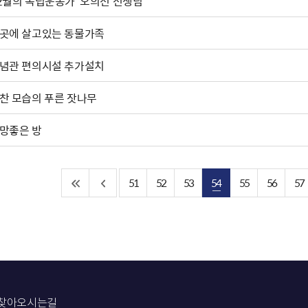
2월의 독립운동가 '오의선'선생님
곳에 살고있는 동물가족
념관 편의시설 추가설치
찬 모습의 푸른 잣나무
망좋은 방
51
52
53
54
55
56
57
찾아오시는길