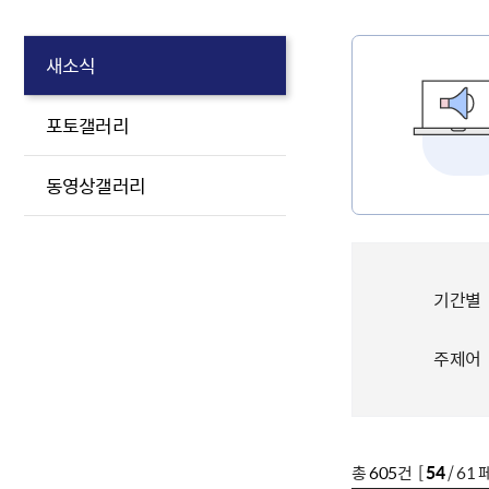
새소식
포토갤러리
동영상갤러리
기간별
주제어
총
605
건 [
54
/ 61 