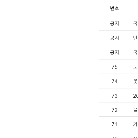
번호
공지
국
공지
단
공지
국
75
토
74
꽃
73
72
을
71
가