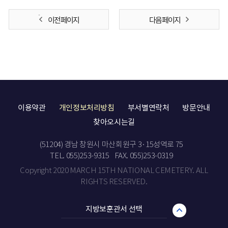
이전 페이지
다음 페이지
이용약관
개인정보처리방침
부서별연락처
방문안내
찾아오시는길
(51204) 경남 창원시 마산회원구 3·15성역로 75
TEL. 055)253-9315
FAX. 055)253-0319
Copyright 2020 MARCH 15TH NATIONAL CEMETERY. ALL
RIGHTS RESERVED.
지방보훈관서 선택