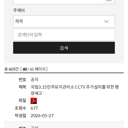
주제어
검색
총
605
건 [
60
/ 61 페이지 ]
번호
공지
제목
국립3.15민주묘지관리소 CCTV 추가설치를 위한 행
정예고
파일
조회수
677
작성일
2026-05-27