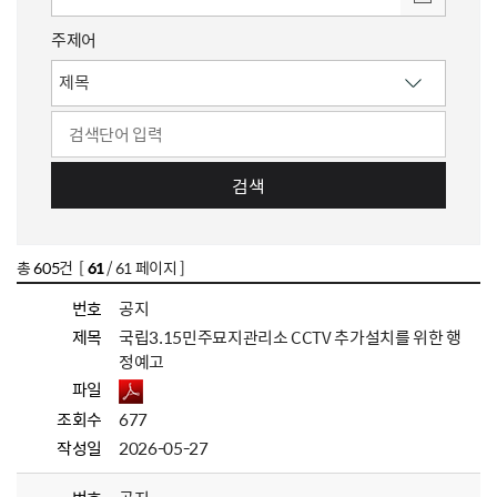
주제어
검색
총
605
건 [
61
/ 61 페이지 ]
번호
공지
제목
국립3.15민주묘지관리소 CCTV 추가설치를 위한 행
정예고
파일
조회수
677
작성일
2026-05-27