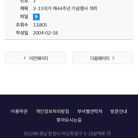
번호
1
제목
3·15의거 제44주년 기념행사 개최
파일
조회수
13,805
작성일
2004-02-18
이전 페이지
다음 페이지
이용약관
개인정보처리방침
부서별연락처
방문안내
찾아오시는길
(51204) 경남 창원시 마산회원구 3·15성역로 75