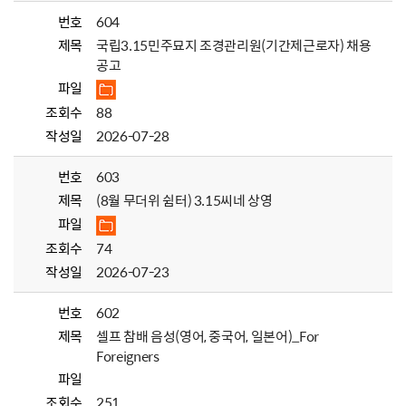
번호
604
제목
국립3.15민주묘지 조경관리원(기간제근로자) 채용
공고
파일
조회수
88
작성일
2026-07-28
번호
603
제목
(8월 무더위 쉼터) 3.15씨네 상영
파일
조회수
74
작성일
2026-07-23
번호
602
제목
셀프 참배 음성(영어, 중국어, 일본어)_For
Foreigners
파일
조회수
251