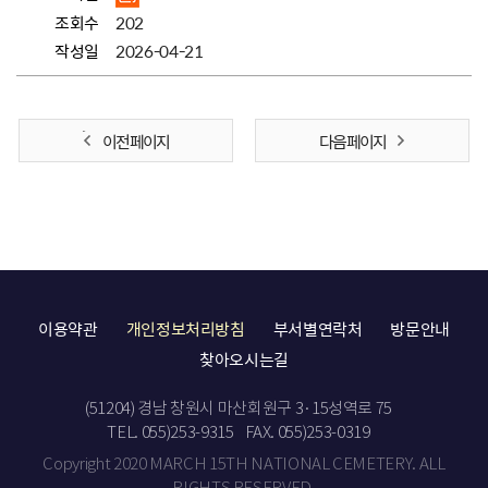
조회수
202
작성일
2026-04-21
이전 페이지
다음 페이지
이용약관
개인정보처리방침
부서별연락처
방문안내
찾아오시는길
(51204) 경남 창원시 마산회원구 3·15성역로 75
TEL. 055)253-9315
FAX. 055)253-0319
Copyright 2020 MARCH 15TH NATIONAL CEMETERY. ALL
RIGHTS RESERVED.