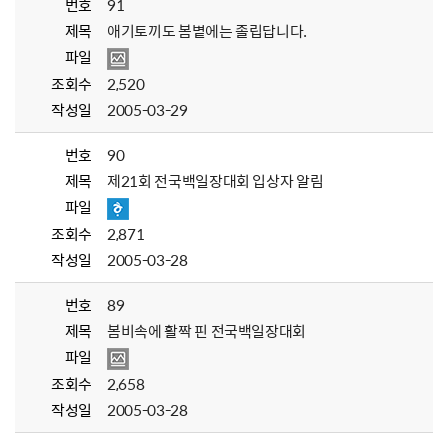
번호
91
제목
애기토끼도 봄볕에는 졸립답니다.
파일
조회수
2,520
작성일
2005-03-29
번호
90
제목
제21회 전국백일장대회 입상자 알림
파일
조회수
2,871
작성일
2005-03-28
번호
89
제목
봄비속에 활짝 핀 전국백일장대회
파일
조회수
2,658
작성일
2005-03-28