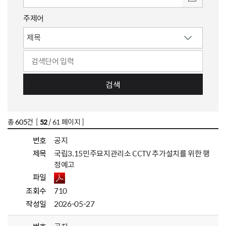
주제어
검색
총
605
건 [
52
/ 61 페이지 ]
번호
공지
제목
국립3.15민주묘지관리소 CCTV 추가설치를 위한 행
정예고
파일
조회수
710
작성일
2026-05-27