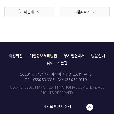
이전 페이지
다음 페이지
이용약관
개인정보처리방침
부서별연락처
방문안내
찾아오시는길
(51204) 경남 창원시 마산회원구 3·15성역로 75
TEL. 055)253-9315
FAX. 055)253-0319
Copyright 2020 MARCH 15TH NATIONAL CEMETERY. ALL
RIGHTS RESERVED.
지방보훈관서 선택