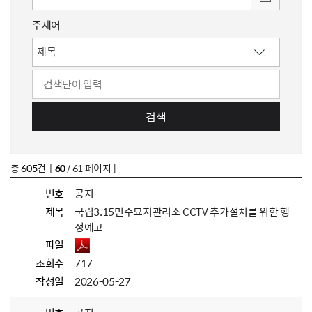
주제어
검색
총
605
건 [
60
/ 61 페이지 ]
번호
공지
제목
국립3.15민주묘지관리소 CCTV 추가설치를 위한 행
정예고
파일
조회수
717
작성일
2026-05-27