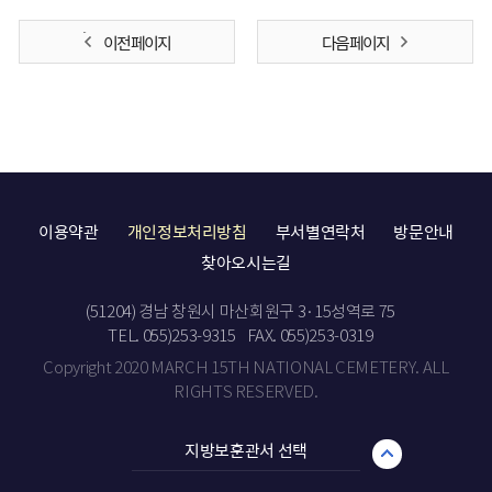
이전 페이지
다음 페이지
이용약관
개인정보처리방침
부서별연락처
방문안내
찾아오시는길
(51204) 경남 창원시 마산회원구 3·15성역로 75
TEL. 055)253-9315
FAX. 055)253-0319
Copyright 2020 MARCH 15TH NATIONAL CEMETERY. ALL
RIGHTS RESERVED.
지방보훈관서 선택