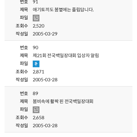
번호
91
제목
애기토끼도 봄볕에는 졸립답니다.
파일
조회수
2,520
작성일
2005-03-29
번호
90
제목
제21회 전국백일장대회 입상자 알림
파일
조회수
2,871
작성일
2005-03-28
번호
89
제목
봄비속에 활짝 핀 전국백일장대회
파일
조회수
2,658
작성일
2005-03-28