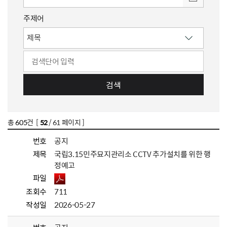
주제어
검색
총
605
건 [
52
/ 61 페이지 ]
번호
공지
제목
국립3.15민주묘지관리소 CCTV 추가설치를 위한 행
정예고
파일
조회수
711
작성일
2026-05-27