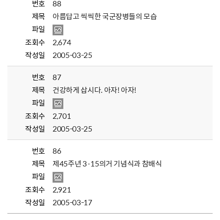
번호
88
제목
아름답고 씩씩한 국군장병들의 모습
파일
조회수
2,674
작성일
2005-03-25
번호
87
제목
건강하게 삽시다. 아자! 아자!
파일
조회수
2,701
작성일
2005-03-25
번호
86
제목
제45주년 3·15의거 기념식과 참배식
파일
조회수
2,921
작성일
2005-03-17