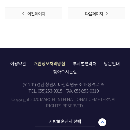
이전 페이지
다음 페이지
이용약관
개인정보처리방침
부서별연락처
방문안내
찾아오시는길
(51204) 경남 창원시 마산회원구 3·15성역로 75
TEL. 055)253-9315
FAX. 055)253-0319
Copyright 2020 MARCH 15TH NATIONAL CEMETERY. ALL
RIGHTS RESERVED.
지방보훈관서 선택