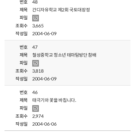
번호
48
제목
간디자유학교 제2회 국토대장정
파일
조회수
3,665
작성일
2004-06-09
번호
47
제목
철성중학교 청소년 테마탐방단 참배
파일
조회수
3,818
작성일
2004-06-09
번호
46
제목
태극기와 꽃을 바칩니다.
파일
조회수
2,974
작성일
2004-06-06