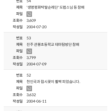
번호
54
제목
'생명평화탁발순례단' 도법스님 등 참배
파일
조회수
3,609
작성일
2004-07-20
번호
53
제목
진주 관봉초등학교 테마탐방단 참배
파일
조회수
3,799
작성일
2004-07-09
번호
52
제목
천인국과 접시꽃이 활짝 피었습니다.
파일
조회수
3,632
작성일
2004-06-11