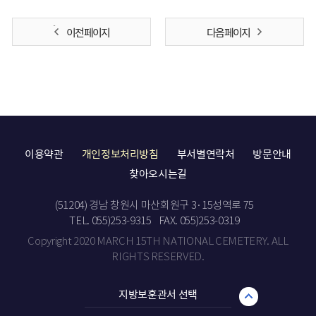
이전 페이지
다음 페이지
이용약관
개인정보처리방침
부서별연락처
방문안내
찾아오시는길
(51204) 경남 창원시 마산회원구 3·15성역로 75
TEL. 055)253-9315
FAX. 055)253-0319
Copyright 2020 MARCH 15TH NATIONAL CEMETERY. ALL
RIGHTS RESERVED.
지방보훈관서 선택