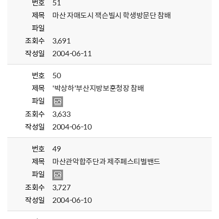
번호
51
제목
마산 자매도시 잭슨빌시 학생방문단 참배
파일
조회수
3,691
작성일
2004-06-11
번호
50
제목
'박상하'부산지방보훈청장 참배
파일
조회수
3,633
작성일
2004-06-10
번호
49
제목
마산관악합주단과 제주페스티벌밴드
파일
조회수
3,727
작성일
2004-06-10