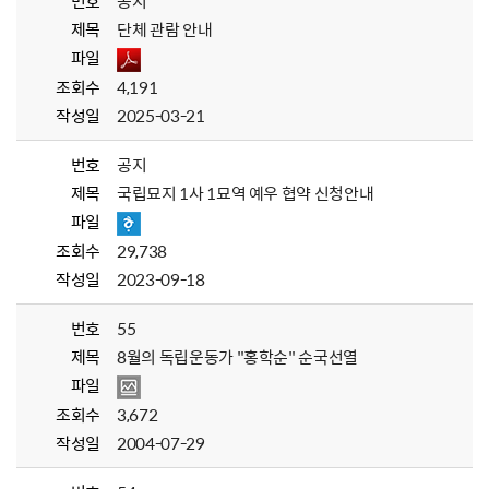
번호
공지
제목
단체 관람 안내
파일
조회수
4,191
작성일
2025-03-21
번호
공지
제목
국립묘지 1사 1묘역 예우 협약 신청안내
파일
조회수
29,738
작성일
2023-09-18
번호
55
제목
8월의 독립운동가 "홍학순" 순국선열
파일
조회수
3,672
작성일
2004-07-29