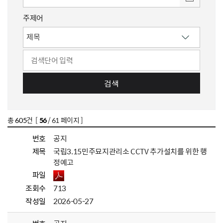
주제어
검색
총
605
건 [
56
/ 61 페이지 ]
번호
공지
제목
국립3.15민주묘지관리소 CCTV 추가설치를 위한 행
정예고
파일
조회수
713
작성일
2026-05-27