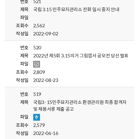
번호
521
제목
국립 3.15 민주묘지관리소 전화 일시 중지 안내
파일
조회수
2,562
작성일
2022-09-02
번호
520
제목
2022년 제5회 3.15의거 그림엽서 공모전 당선 발표
파일
조회수
2,809
작성일
2022-08-23
번호
519
제목
국립3·15민주묘지관리소 환경관리원 최종 합격자
및 채용서류 제출 공고
파일
조회수
2,579
작성일
2022-06-16