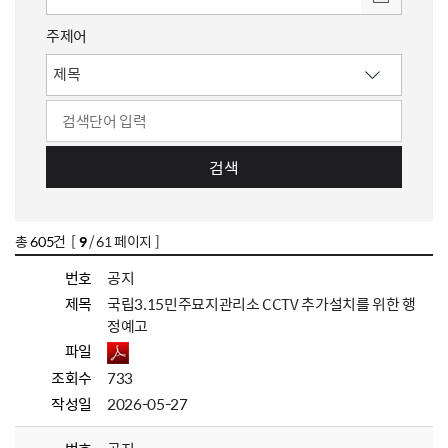
주제어
검색
총
605
건 [
9
/ 61 페이지 ]
번호
공지
제목
국립3.15민주묘지관리소 CCTV 추가설치를 위한 행
정예고
파일
조회수
733
작성일
2026-05-27