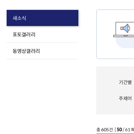
새소식
포토갤러리
동영상갤러리
기간별
주제어
총
605
건 [
50
/ 61 