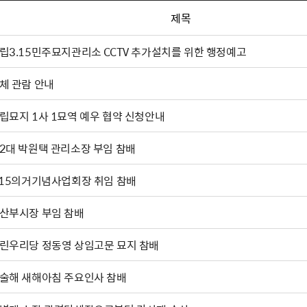
제목
립3.15민주묘지관리소 CCTV 추가설치를 위한 행정예고
체 관람 안내
립묘지 1사 1묘역 예우 협약 신청안내
2대 박원택 관리소장 부임 참배
.15의거기념사업회장 취임 참배
마산부시장 부임 참배
린우리당 정동영 상임고문 묘지 참배
술해 새해아침 주요인사 참배