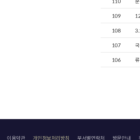
110
문
109
1
108
3
107
국
106
류
이용약관
개인정보처리방침
부서별연락처
방문안내