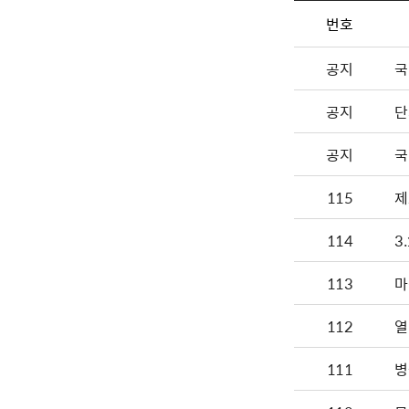
번호
공지
국
공지
단
공지
국
115
제
114
3
113
112
열
111
병