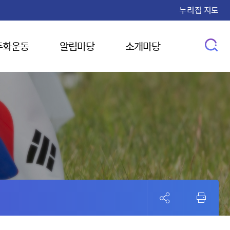
누리집 지도
주화운동
알림마당
소개마당