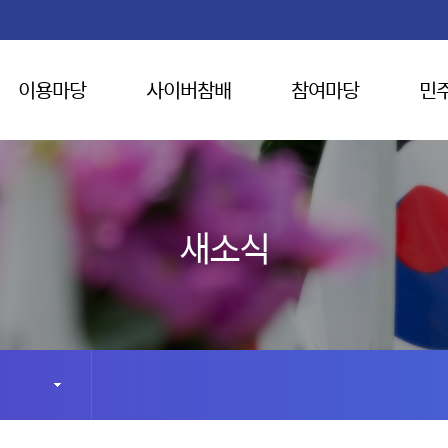
이용마당
사이버참배
참여마당
민
새소식