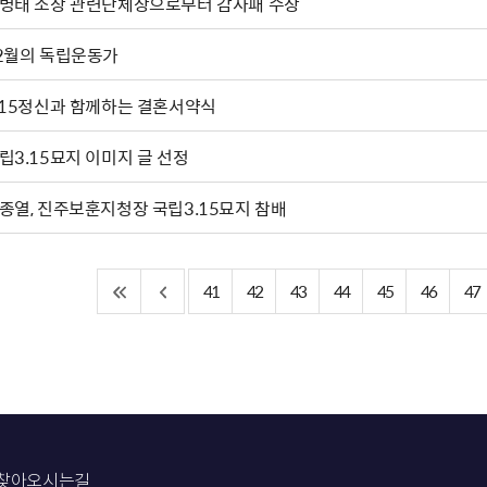
병태 소장 관련단체장으로부터 감사패 수상
2월의 독립운동가
.15정신과 함께하는 결혼서약식
립3.15묘지 이미지 글 선정
종열, 진주보훈지청장 국립3.15묘지 참배
41
42
43
44
45
46
47
찾아오시는길