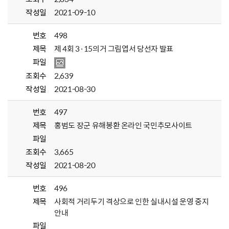
작성일
2021-09-10
번호
498
제목
제 4회 3·15의거 그림엽서 당선자 발표
파일
조회수
2,639
작성일
2021-08-30
번호
497
제목
홍범도 장군 유해봉환 온라인 국민추모사이트
파일
조회수
3,665
작성일
2021-08-20
번호
496
제목
사회적 거리두기 격상으로 인한 실내시설 운영 중지
안내
파일