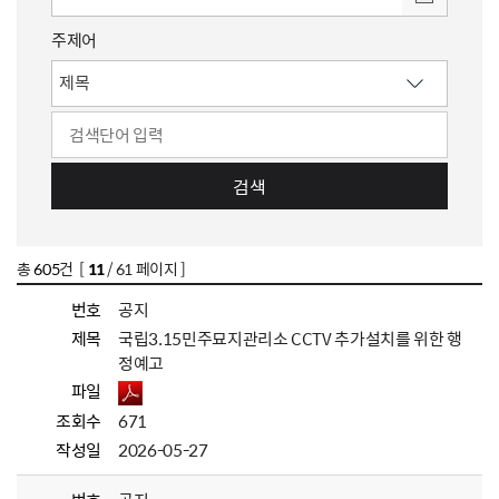
주제어
검색
총
605
건 [
11
/ 61 페이지 ]
번호
공지
제목
국립3.15민주묘지관리소 CCTV 추가설치를 위한 행
정예고
파일
조회수
671
작성일
2026-05-27