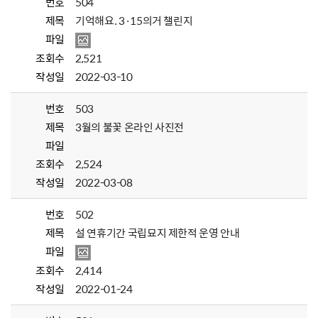
번호
504
제목
기억해요. 3·15의거 챌린지
파일
조회수
2,521
작성일
2022-03-10
번호
503
제목
3월의 불꽃 온라인 사진전
파일
조회수
2,524
작성일
2022-03-08
번호
502
제목
설 연휴기간 국립묘지 제한적 운영 안내
파일
조회수
2,414
작성일
2022-01-24