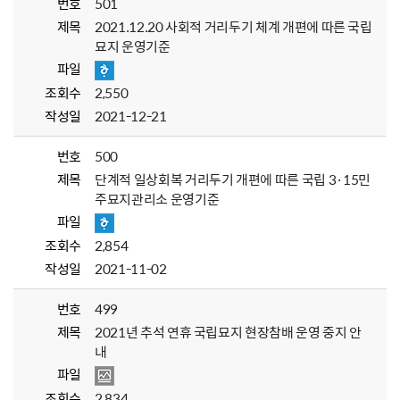
번호
501
제목
2021.12.20 사회적 거리두기 체계 개편에 따른 국립
묘지 운영기준
파일
조회수
2,550
작성일
2021-12-21
번호
500
제목
단계적 일상회복 거리두기 개편에 따른 국립 3·15민
주묘지관리소 운영기준
파일
조회수
2,854
작성일
2021-11-02
번호
499
제목
2021년 추석 연휴 국립묘지 현장참배 운영 중지 안
내
파일
조회수
2,834