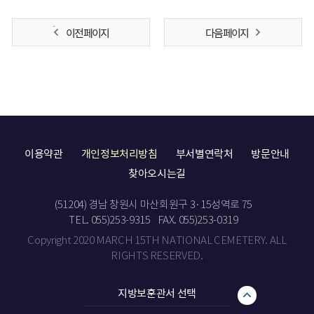
이전 페이지
다음 페이지
이용약관
개인정보처리방침
부서별연락처
방문안내
찾아오시는길
(51204) 경남 창원시 마산회원구 3·15성역로 75
TEL. 055)253-9315
FAX. 055)253-0319
Copyright 2020 MARCH 15TH NATIONAL CEMETERY. ALL
RIGHTS RESERVED.
지방보훈관서 선택