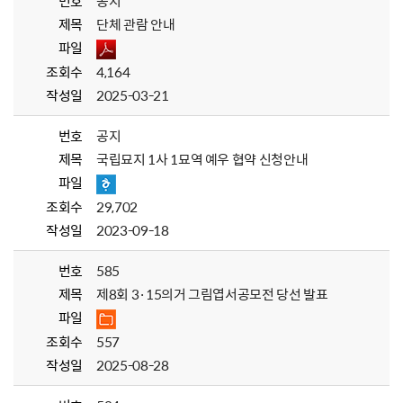
번호
공지
제목
단체 관람 안내
파일
조회수
4,164
작성일
2025-03-21
번호
공지
제목
국립묘지 1사 1묘역 예우 협약 신청안내
파일
조회수
29,702
작성일
2023-09-18
번호
585
제목
제8회 3·15의거 그림엽서공모전 당선 발표
파일
조회수
557
작성일
2025-08-28