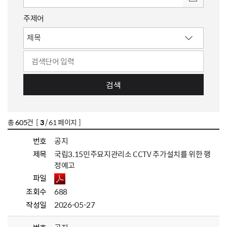
주제어
검색
총
605
건 [
3
/ 61 페이지 ]
번호
공지
제목
국립3.15민주묘지관리소 CCTV 추가설치를 위한 행
정예고
파일
조회수
688
작성일
2026-05-27