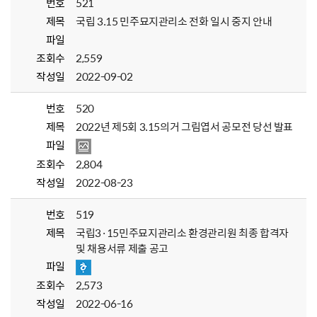
번호
521
제목
국립 3.15 민주묘지관리소 전화 일시 중지 안내
파일
조회수
2,559
작성일
2022-09-02
번호
520
제목
2022년 제5회 3.15의거 그림엽서 공모전 당선 발표
파일
조회수
2,804
작성일
2022-08-23
번호
519
제목
국립3·15민주묘지관리소 환경관리원 최종 합격자
및 채용서류 제출 공고
파일
조회수
2,573
작성일
2022-06-16