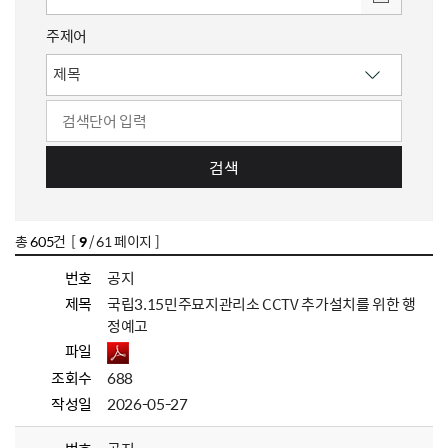
주제어
검색
총
605
건 [
9
/ 61 페이지 ]
번호
공지
제목
국립3.15민주묘지관리소 CCTV 추가설치를 위한 행
정예고
파일
조회수
688
작성일
2026-05-27