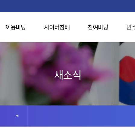
이용마당
사이버참배
참여마당
민
새소식