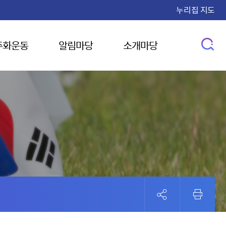
누리집 지도
주화운동
알림마당
소개마당