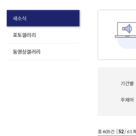
새소식
포토갤러리
동영상갤러리
기간별
주제어
총
605
건 [
52
/ 61 