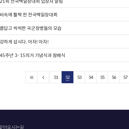
21회 전국백일장대회 입상자 알림
비속에 활짝 핀 전국백일장대회
름답고 씩씩한 국군장병들의 모습
건강하게 삽시다. 아자! 아자!
45주년 3·15의거 기념식과 참배식
51
52
53
54
55
56
57
찾아오시는길