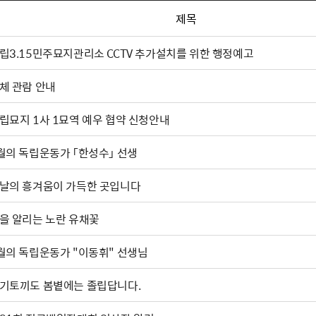
제목
립3.15민주묘지관리소 CCTV 추가설치를 위한 행정예고
체 관람 안내
립묘지 1사 1묘역 예우 협약 신청안내
월의 독립운동가 「한성수」 선생
날의 흥겨움이 가득한 곳입니다
을 알리는 노란 유채꽃
월의 독립운동가 "이동휘" 선생님
기토끼도 봄볕에는 졸립답니다.