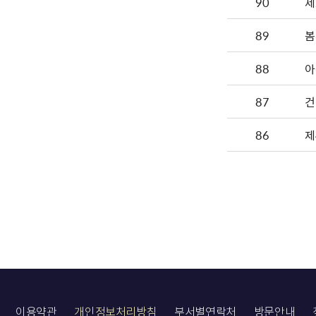
90
제
89
봄
88
아
87
86
제
이용약관
개인정보처리방침
부서별연락처
방문안내