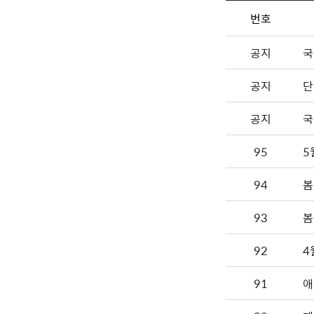
번호
공지
국
공지
단
공지
국
95
5
94
봄
93
봄
92
4
91
애