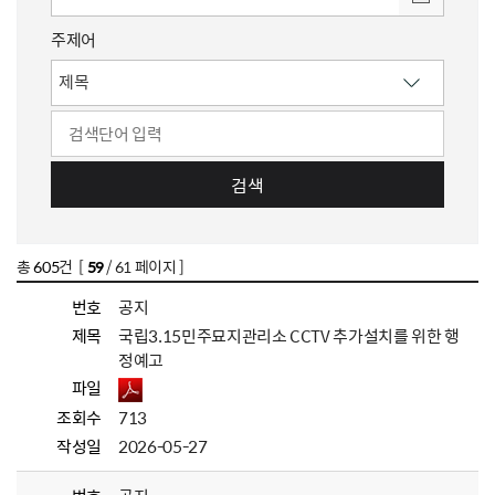
주제어
검색
총
605
건 [
59
/ 61 페이지 ]
번호
공지
제목
국립3.15민주묘지관리소 CCTV 추가설치를 위한 행
정예고
파일
조회수
713
작성일
2026-05-27