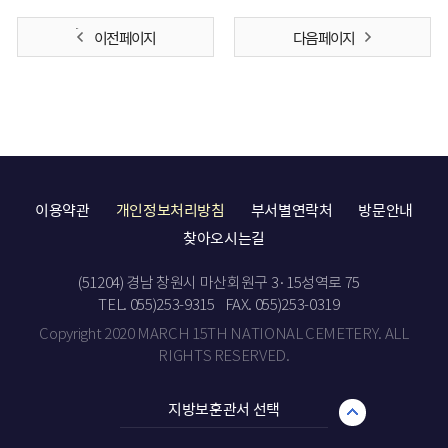
이전 페이지
다음 페이지
이용약관
개인정보처리방침
부서별연락처
방문안내
찾아오시는길
(51204) 경남 창원시 마산회원구 3·15성역로 75
TEL. 055)253-9315
FAX. 055)253-0319
Copyright 2020 MARCH 15TH NATIONAL CEMETERY. ALL
RIGHTS RESERVED.
지방보훈관서 선택