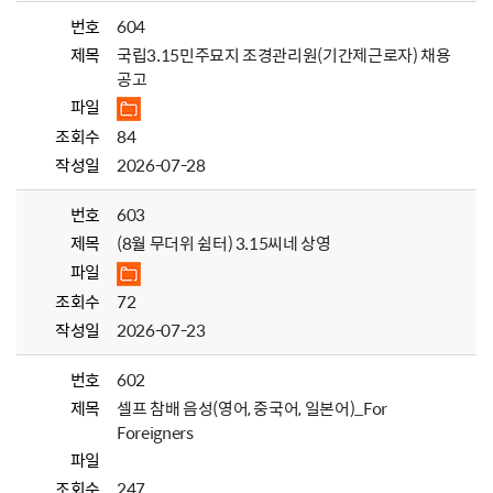
번호
604
제목
국립3.15민주묘지 조경관리원(기간제근로자) 채용
공고
파일
조회수
84
작성일
2026-07-28
번호
603
제목
(8월 무더위 쉼터) 3.15씨네 상영
파일
조회수
72
작성일
2026-07-23
번호
602
제목
셀프 참배 음성(영어, 중국어, 일본어)_For
Foreigners
파일
조회수
247