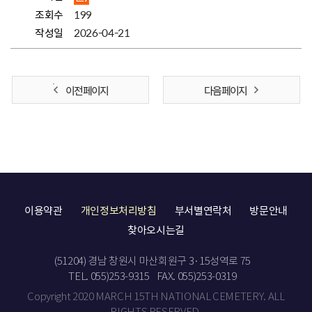
조회수
199
작성일
2026-04-21
이전 페이지
다음 페이지
이용약관
개인정보처리방침
부서별연락처
방문안내
찾아오시는길
(51204) 경남 창원시 마산회원구 3·15성역로 75
TEL. 055)253-9315
FAX. 055)253-0319
Copyright 2020 MARCH 15TH NATIONAL CEMETERY. ALL
RIGHTS RESERVED.