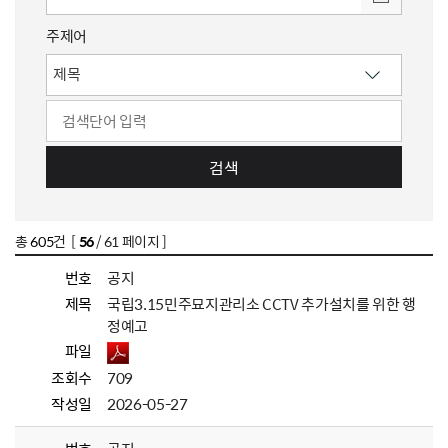
주제어
검색
총
605
건 [
56
/ 61 페이지 ]
번호
공지
제목
국립3.15민주묘지관리소 CCTV 추가설치를 위한 행
정예고
파일
조회수
709
작성일
2026-05-27