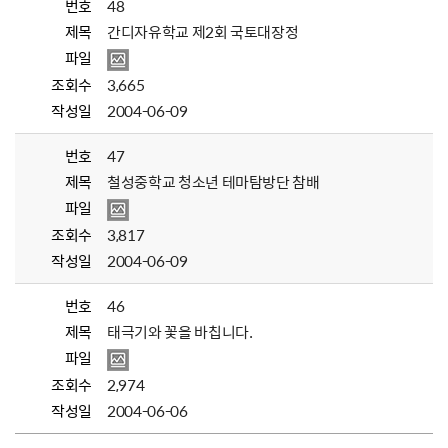
번호
48
제목
간디자유학교 제2회 국토대장정
파일
조회수
3,665
작성일
2004-06-09
번호
47
제목
철성중학교 청소년 테마탐방단 참배
파일
조회수
3,817
작성일
2004-06-09
번호
46
제목
태극기와 꽃을 바칩니다.
파일
조회수
2,974
작성일
2004-06-06