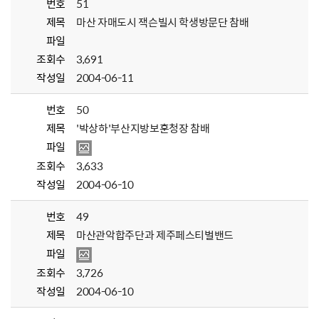
번호
51
제목
마산 자매도시 잭슨빌시 학생방문단 참배
파일
조회수
3,691
작성일
2004-06-11
번호
50
제목
'박상하'부산지방보훈청장 참배
파일
조회수
3,633
작성일
2004-06-10
번호
49
제목
마산관악합주단과 제주페스티벌밴드
파일
조회수
3,726
작성일
2004-06-10