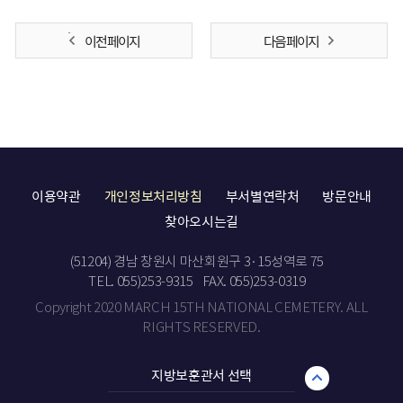
이전 페이지
다음 페이지
이용약관
개인정보처리방침
부서별연락처
방문안내
찾아오시는길
(51204) 경남 창원시 마산회원구 3·15성역로 75
TEL. 055)253-9315
FAX. 055)253-0319
Copyright 2020 MARCH 15TH NATIONAL CEMETERY. ALL
RIGHTS RESERVED.
지방보훈관서 선택