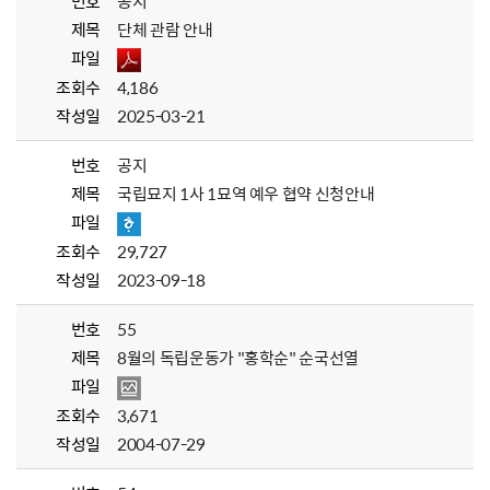
번호
공지
제목
단체 관람 안내
파일
조회수
4,186
작성일
2025-03-21
번호
공지
제목
국립묘지 1사 1묘역 예우 협약 신청안내
파일
조회수
29,727
작성일
2023-09-18
번호
55
제목
8월의 독립운동가 "홍학순" 순국선열
파일
조회수
3,671
작성일
2004-07-29