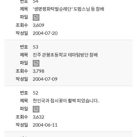
번호
54
제목
'생명평화탁발순례단' 도법스님 등 참배
파일
조회수
3,609
작성일
2004-07-20
번호
53
제목
진주 관봉초등학교 테마탐방단 참배
파일
조회수
3,798
작성일
2004-07-09
번호
52
제목
천인국과 접시꽃이 활짝 피었습니다.
파일
조회수
3,632
작성일
2004-06-11