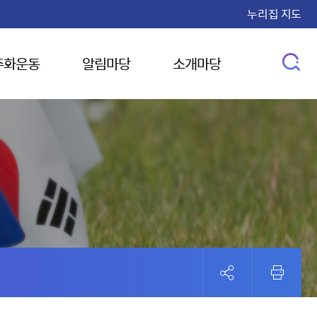
누리집 지도
주화운동
알림마당
소개마당