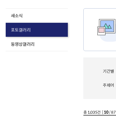
새소식
포토갤러리
동영상갤러리
기간별
주제어
총
1,035
건 [
10
/ 8