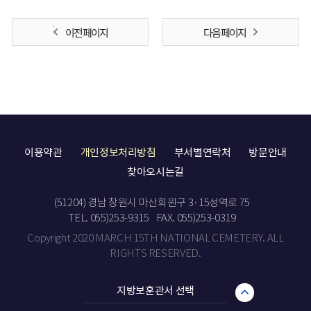
이전 페이지
다음 페이지
이용약관
개인정보처리방침
부서별연락처
방문안내
찾아오시는길
(51204) 경남 창원시 마산회원구 3·15성역로 75
TEL. 055)253-9315
FAX. 055)253-0319
Copyright 2020 MARCH 15TH NATIONAL CEMETERY. ALL
RIGHTS RESERVED.
지방보훈관서 선택