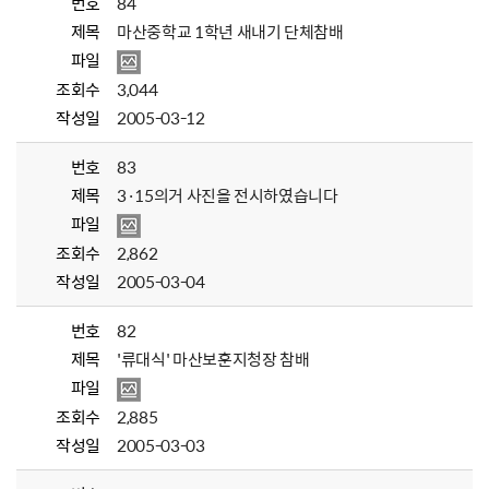
번호
84
제목
마산중학교 1학년 새내기 단체참배
파일
조회수
3,044
작성일
2005-03-12
번호
83
제목
3·15의거 사진을 전시하였습니다
파일
조회수
2,862
작성일
2005-03-04
번호
82
제목
'류대식' 마산보훈지청장 참배
파일
조회수
2,885
작성일
2005-03-03