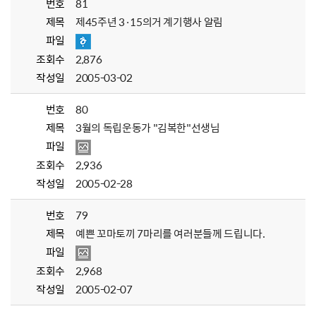
번호
81
제목
제45주년 3·15의거 계기행사 알림
파일
조회수
2,876
작성일
2005-03-02
번호
80
제목
3월의 독립운동가 "김복한"선생님
파일
조회수
2,936
작성일
2005-02-28
번호
79
제목
예쁜 꼬마토끼 7마리를 여러분들께 드립니다.
파일
조회수
2,968
작성일
2005-02-07