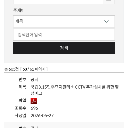
주제어
검색
총
605
건 [
53
/ 61 페이지 ]
번호
공지
제목
국립3.15민주묘지관리소 CCTV 추가설치를 위한 행
정예고
파일
조회수
696
작성일
2026-05-27