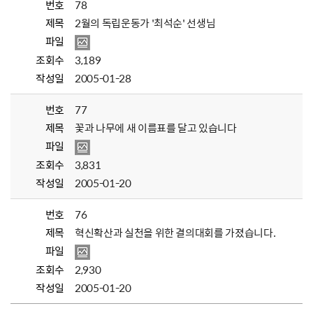
번호
78
제목
2월의 독립운동가 '최석순' 선생님
파일
조회수
3,189
작성일
2005-01-28
번호
77
제목
꽃과 나무에 새 이름표를 달고 있습니다
파일
조회수
3,831
작성일
2005-01-20
번호
76
제목
혁신확산과 실천을 위한 결의대회를 가졌습니다.
파일
조회수
2,930
작성일
2005-01-20