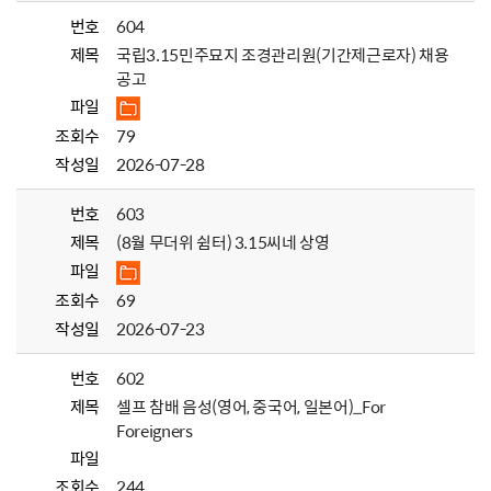
번호
604
제목
국립3.15민주묘지 조경관리원(기간제근로자) 채용
공고
파일
조회수
79
작성일
2026-07-28
번호
603
제목
(8월 무더위 쉼터) 3.15씨네 상영
파일
조회수
69
작성일
2026-07-23
번호
602
제목
셀프 참배 음성(영어, 중국어, 일본어)_For
Foreigners
파일
조회수
244