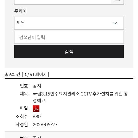
주제어
검색
총
605
건 [
1
/ 61 페이지 ]
번호
공지
제목
국립3.15민주묘지관리소 CCTV 추가설치를 위한 행
정예고
파일
조회수
680
작성일
2026-05-27