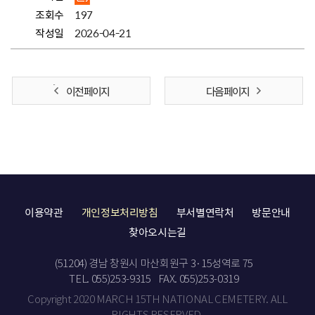
조회수
197
작성일
2026-04-21
이전 페이지
다음 페이지
이용약관
개인정보처리방침
부서별연락처
방문안내
찾아오시는길
(51204) 경남 창원시 마산회원구 3·15성역로 75
TEL. 055)253-9315
FAX. 055)253-0319
Copyright 2020 MARCH 15TH NATIONAL CEMETERY. ALL
RIGHTS RESERVED.