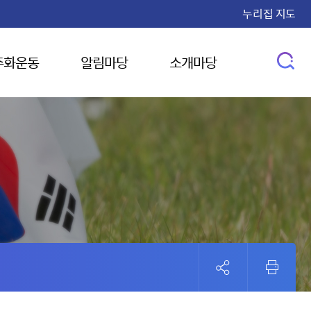
누리집 지도
주화운동
알림마당
소개마당