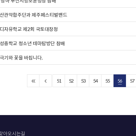
박상하'부산지방보훈청장 참배
산관악합주단과 제주페스티벌밴드
디자유학교 제2회 국토대장정
성중학교 청소년 테마탐방단 참배
극기와 꽃을 바칩니다.
51
52
53
54
55
56
57
찾아오시는길