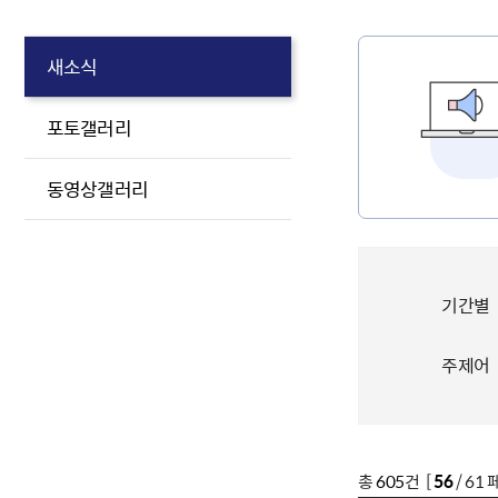
새소식
포토갤러리
동영상갤러리
기간별
주제어
총
605
건 [
56
/ 61 