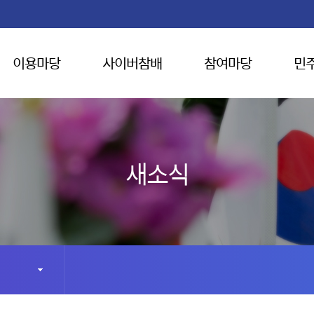
이용마당
사이버참배
참여마당
민
새소식