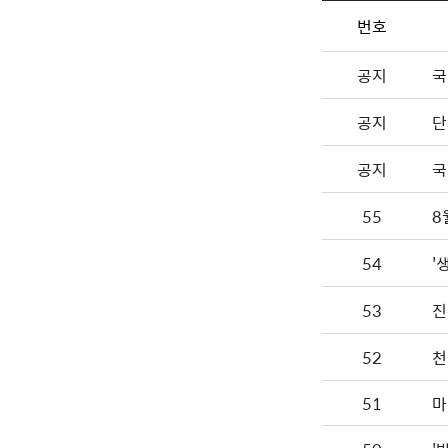
번호
공지
국
공지
단
공지
국
55
8
54
'
53
진
52
천
51
마