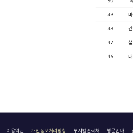
50
'
49
마
48
간
47
철
46
태
이용약관
개인정보처리방침
부서별연락처
방문안내