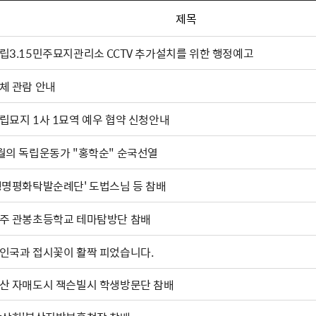
제목
립3.15민주묘지관리소 CCTV 추가설치를 위한 행정예고
체 관람 안내
립묘지 1사 1묘역 예우 협약 신청안내
월의 독립운동가 "홍학순" 순국선열
생명평화탁발순례단' 도법스님 등 참배
주 관봉초등학교 테마탐방단 참배
인국과 접시꽃이 활짝 피었습니다.
산 자매도시 잭슨빌시 학생방문단 참배