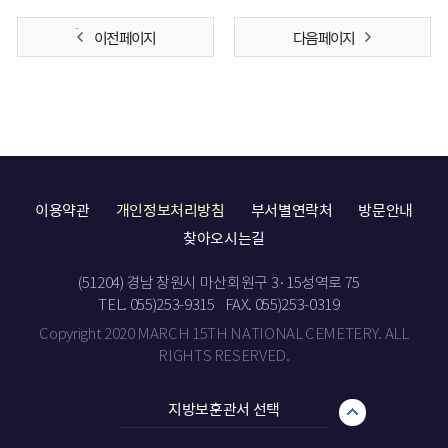
이전 페이지
다음 페이지
이용약관
개인정보처리방침
부서별연락처
방문안내
찾아오시는길
(51204) 경남 창원시 마산회원구 3·15성역로 75
TEL. 055)253-9315
FAX. 055)253-0319
Copyright 2020 MARCH 15TH NATIONAL CEMETERY. ALL
RIGHTS RESERVED.
지방보훈관서 선택