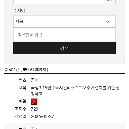
주제어
검색
총
605
건 [
59
/ 61 페이지 ]
번호
공지
제목
국립3.15민주묘지관리소 CCTV 추가설치를 위한 행
정예고
파일
조회수
729
작성일
2026-05-27