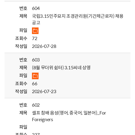
번호
604
제목
국립3.15민주묘지 조경관리원(기간제근로자) 채용
공고
파일
조회수
72
작성일
2026-07-28
번호
603
제목
(8월 무더위 쉼터) 3.15씨네 상영
파일
조회수
66
작성일
2026-07-23
번호
602
제목
셀프 참배 음성(영어, 중국어, 일본어)_For
Foreigners
파일
조회수
237