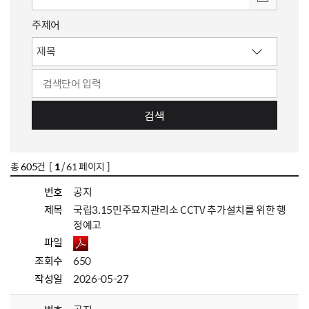
주제어
검색
총
605
건 [
1
/ 61 페이지 ]
번호
공지
제목
국립3.15민주묘지관리소 CCTV 추가설치를 위한 행
정예고
파일
조회수
650
작성일
2026-05-27