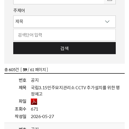
주제어
검색
총
605
건 [
59
/ 61 페이지 ]
번호
공지
제목
국립3.15민주묘지관리소 CCTV 추가설치를 위한 행
정예고
파일
조회수
671
작성일
2026-05-27