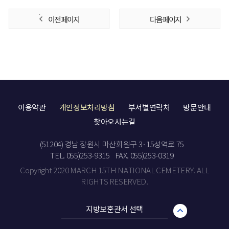
이전 페이지
다음 페이지
이용약관
개인정보처리방침
부서별연락처
방문안내
찾아오시는길
(51204) 경남 창원시 마산회원구 3·15성역로 75
TEL. 055)253-9315
FAX. 055)253-0319
Copyright 2020 MARCH 15TH NATIONAL CEMETERY. ALL
RIGHTS RESERVED.
지방보훈관서 선택