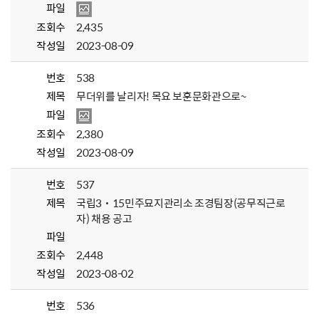
파일
조회수
2,435
작성일
2023-08-09
번호
538
제목
무더위를 날리자! 목요 보훈문화관으로~
파일
조회수
2,380
작성일
2023-08-09
번호
537
제목
국립3˙15민주묘지관리소 조경팀장(공무직근로
자) 채용 공고
파일
조회수
2,448
작성일
2023-08-02
번호
536