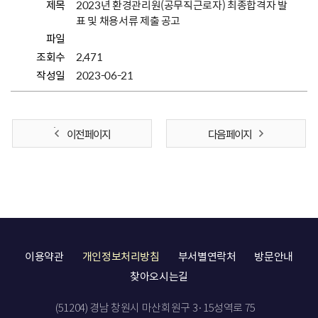
제목
2023년 환경관리원(공무직근로자) 최종합격자 발
표 및 채용서류 제출 공고
파일
조회수
2,471
작성일
2023-06-21
이전 페이지
다음 페이지
이용약관
개인정보처리방침
부서별연락처
방문안내
찾아오시는길
(51204) 경남 창원시 마산회원구 3·15성역로 75