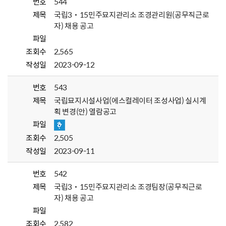
번호
544
제목
국립3˙15민주묘지관리소 조경관리원(공무직근로
자) 채용 공고
파일
조회수
2,565
작성일
2023-09-12
번호
543
제목
국립묘지시설사업(에스컬레이터 조성사업) 실시계
획 변경(안) 열람공고
파일
조회수
2,505
작성일
2023-09-11
번호
542
제목
국립3˙15민주묘지관리소 조경팀장(공무직근로
자) 채용 공고
파일
조회수
2,582