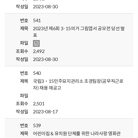
작성일
2023-08-30
번호
541
제목
2023년 제6회 3·15의거 그림엽서 공모전 당선 발
표
파일
조회수
2,492
작성일
2023-08-30
번호
540
제목
국립3˙15민주묘지관리소 조경팀장(공무직근로
자) 채용 재공고
파일
조회수
2,501
작성일
2023-08-17
번호
539
제목
어린이집 & 유치원 단체를 위한 나라사랑 영화관