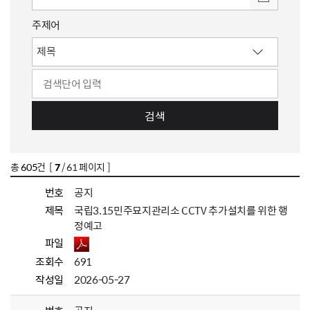
주제어
검색
총
605
건 [
7
/ 61 페이지 ]
번호
공지
제목
국립3.15민주묘지관리소 CCTV 추가설치를 위한 행
정예고
파일
조회수
691
작성일
2026-05-27