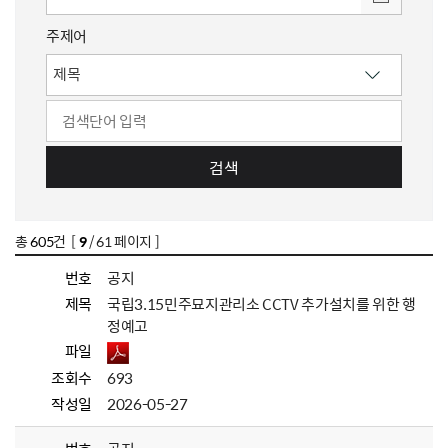
주제어
검색
총
605
건 [
9
/ 61 페이지 ]
번호
공지
제목
국립3.15민주묘지관리소 CCTV 추가설치를 위한 행
정예고
파일
조회수
693
작성일
2026-05-27