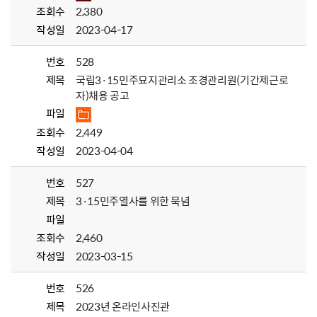
조회수
2,380
작성일
2023-04-17
번호
528
제목
국립3·15민주묘지관리소 조경관리원(기간제근로
자)채용 공고
파일
조회수
2,449
작성일
2023-04-04
번호
527
제목
3·15민주열사를 위한 묵념
파일
조회수
2,460
작성일
2023-03-15
번호
526
제목
2023년 온라인사진관