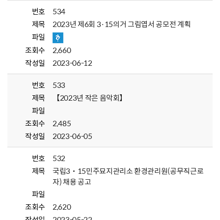
번호
534
제목
2023년 제6회 3·15의거 그림엽서 공모전 계획
파일
조회수
2,660
작성일
2023-06-12
번호
533
제목
【2023년 작은 음악회】
파일
조회수
2,485
작성일
2023-06-05
번호
532
제목
국립3˙15민주묘지관리소 환경관리원(공무직근로
자) 채용 공고
파일
조회수
2,620
작성일
2023-05-22