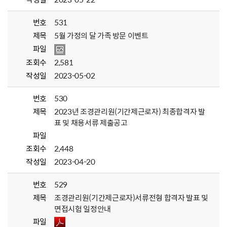
번호
531
제목
5월 가정의 달 가족 방문 이벤트
파일
조회수
2,581
작성일
2023-05-02
번호
530
제목
2023년 조경관리원(기간제근로자) 최종합격자 발
표 및 채용서류 제출공고
파일
조회수
2,448
작성일
2023-04-20
번호
529
제목
조경관리원(기간제근로자)서류전형 합격자 발표 및
면접시험 일정안내
파일