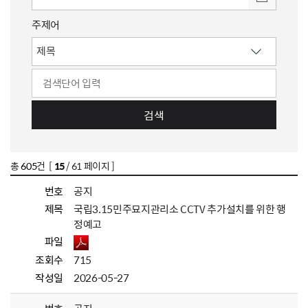
주제어
검색
총
605
건 [
15
/ 61 페이지 ]
번호
공지
제목
국립3.15민주묘지관리소 CCTV 추가설치를 위한 행
정예고
파일
조회수
715
작성일
2026-05-27