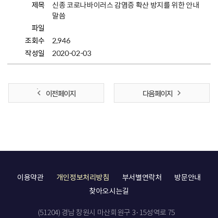
제목
신종 코로나바이러스 감염증 확산 방지를 위한 안내
말씀
파일
조회수
2,946
작성일
2020-02-03
이전 페이지
다음 페이지
이용약관
개인정보처리방침
부서별연락처
방문안내
찾아오시는길
(51204) 경남 창원시 마산회원구 3·15성역로 75