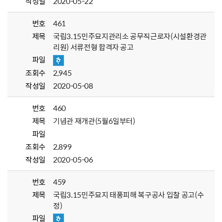
작성일
2020-05-22
번호
461
제목
국립3.15민주묘지관리소 공무직근로자(시설환경관
리원) 서류전형 합격자 공고
파일
조회수
2,945
작성일
2020-05-08
번호
460
제목
기념관 재개관(5월6일부터)
파일
조회수
2,899
작성일
2020-05-06
번호
459
제목
국립3.15민주묘지 태풍피해 복구공사 입찰 공고(수
정)
파일