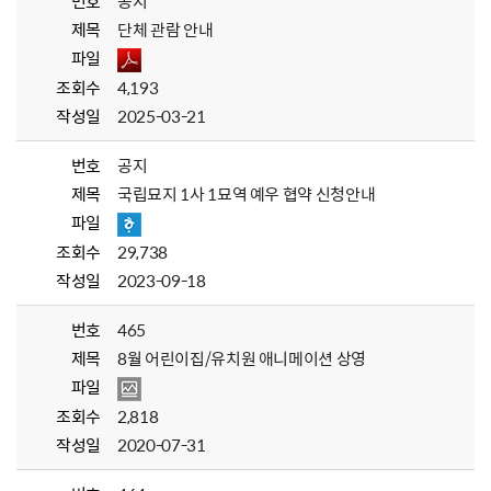
번호
공지
제목
단체 관람 안내
파일
조회수
4,193
작성일
2025-03-21
번호
공지
제목
국립묘지 1사 1묘역 예우 협약 신청안내
파일
조회수
29,738
작성일
2023-09-18
번호
465
제목
8월 어린이집/유치원 애니메이션 상영
파일
조회수
2,818
작성일
2020-07-31