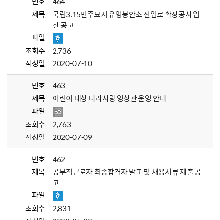
번호
464
제목
국립3.15민주묘지 유영봉안소 진입로 확장공사 입
찰 공고
파일
조회수
2,736
작성일
2020-07-10
번호
463
제목
어린이 대상 나라사랑 영상관 운영 안내
파일
조회수
2,763
작성일
2020-07-09
번호
462
제목
공무직근로자 최종합격자 발표 및 채용서류 제출 공
고
파일
조회수
2,831