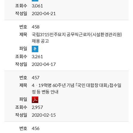
조회수
3,061
작성일
2020-04-21
번호
458
제목
국립3?15민주묘지 공무직근로자(시설환경관리원)
채용 공고
파일
조회수
3,261
작성일
2020-04-17
번호
457
제목
4ㆍ19혁명 60주년 기념 「국민 대합창 대회」접수일
정 등 변동 안내
파일
조회수
2,957
작성일
2020-02-15
번호
456