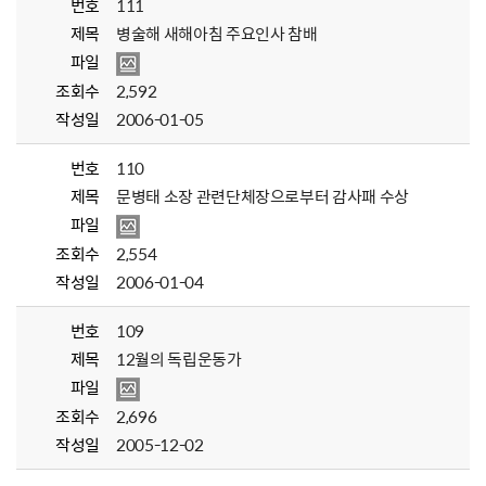
번호
111
제목
병술해 새해아침 주요인사 참배
파일
조회수
2,592
작성일
2006-01-05
번호
110
제목
문병태 소장 관련단체장으로부터 감사패 수상
파일
조회수
2,554
작성일
2006-01-04
번호
109
제목
12월의 독립운동가
파일
조회수
2,696
작성일
2005-12-02