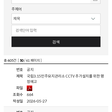
주제어
검색
총
605
건 [
50
/ 61 페이지 ]
번호
공지
제목
국립3.15민주묘지관리소 CCTV 추가설치를 위한 행
정예고
파일
조회수
664
작성일
2026-05-27