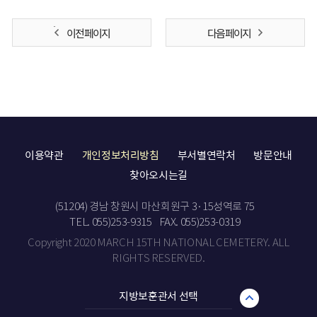
이전 페이지
다음 페이지
이용약관
개인정보처리방침
부서별연락처
방문안내
찾아오시는길
(51204) 경남 창원시 마산회원구 3·15성역로 75
TEL. 055)253-9315
FAX. 055)253-0319
Copyright 2020 MARCH 15TH NATIONAL CEMETERY. ALL
RIGHTS RESERVED.
지방보훈관서 선택