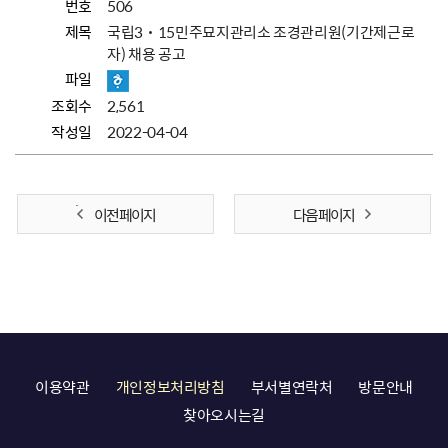
번호
506
제목
국립3˙15민주묘지관리소 조경관리원(기간제근로
자) 채용 공고
파일
조회수
2,561
작성일
2022-04-04
이전 페이지
다음 페이지
이용약관
개인정보처리방침
부서별연락처
방문안내
찾아오시는길