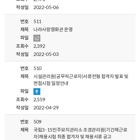
작성일
2022-05-06
번호
511
제목
나라사랑영화관 운영
파일
조회수
2,392
작성일
2022-05-03
번호
510
제목
시설관리원(공무직근로자)서류전형 합격자 발표 및
면접시험 일정안내
파일
조회수
2,559
작성일
2022-04-29
번호
509
제목
국립3·15민주묘지관리소 조경관리원(기간제근로
자)채용시험 최종 합겨자 및 채용서류 공고