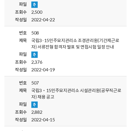
파일
조회수
2,500
작성일
2022-04-22
번호
508
제목
국립3·15민주묘지관리소 조경관리원(기간제근로
자) 서류전형 합격자 발표 및 면접시험 일정 안내
파일
조회수
2,376
작성일
2022-04-19
번호
507
제목
국립3˙15민주묘지관리소 시설관리원(공무직근로
자) 채용 공고
파일
조회수
2,882
작성일
2022-04-15