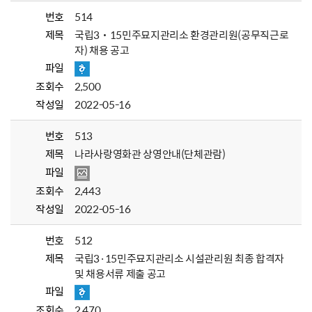
번호
514
제목
국립3˙15민주묘지관리소 환경관리원(공무직근로
자) 채용 공고
파일
조회수
2,500
작성일
2022-05-16
번호
513
제목
나라사랑영화관 상영안내(단체관람)
파일
조회수
2,443
작성일
2022-05-16
번호
512
제목
국립3·15민주묘지관리소 시설관리원 최종 합격자
및 채용서류 제출 공고
파일
조회수
2,470