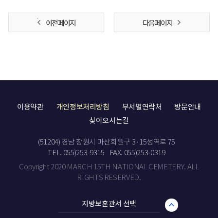
이전 페이지
다음 페이지
이용약관
개인정보처리방침
부서별연락처
방문안내
찾아오시는길
(51204) 경남 창원시 마산회원구 3·15성역로 75
TEL. 055)253-9315
FAX. 055)253-0319
Copyright 2020 MARCH 15TH NATIONAL CEMETERY. ALL
RIGHTS RESERVED.
지방보훈관서 선택