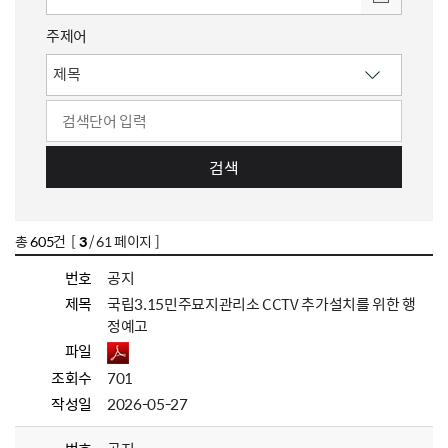
주제어
검색
총
605
건 [
3
/ 61 페이지 ]
번호
공지
제목
국립3.15민주묘지관리소 CCTV 추가설치를 위한 행
정예고
파일
조회수
701
작성일
2026-05-27