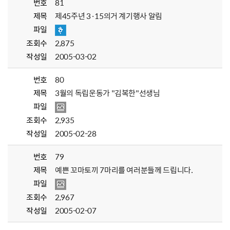
번호
81
제목
제45주년 3·15의거 계기행사 알림
파일
조회수
2,875
작성일
2005-03-02
번호
80
제목
3월의 독립운동가 "김복한"선생님
파일
조회수
2,935
작성일
2005-02-28
번호
79
제목
예쁜 꼬마토끼 7마리를 여러분들께 드립니다.
파일
조회수
2,967
작성일
2005-02-07