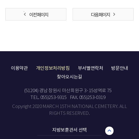
이전 페이지
다음 페이지
이용약관
개인정보처리방침
부서별연락처
방문안내
찾아오시는길
(51204) 경남 창원시 마산회원구 3·15성역로 75
TEL. 055)253-9315
FAX. 055)253-0319
Copyright 2020 MARCH 15TH NATIONAL CEMETERY. ALL
RIGHTS RESERVED.
지방보훈관서 선택