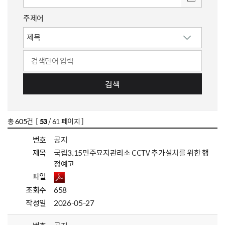
주제어
검색
총
605
건 [
53
/ 61 페이지 ]
번호
공지
제목
국립3.15민주묘지관리소 CCTV 추가설치를 위한 행
정예고
파일
조회수
658
작성일
2026-05-27