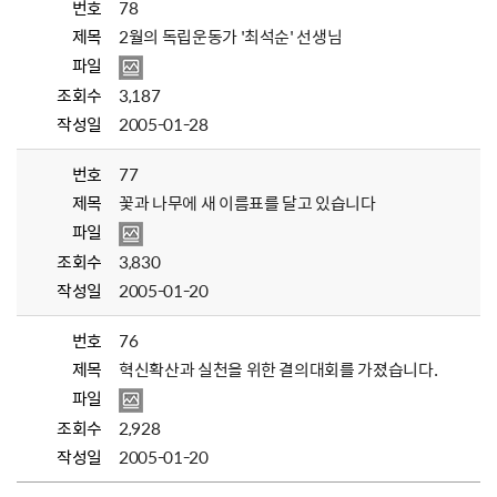
번호
78
제목
2월의 독립운동가 '최석순' 선생님
파일
조회수
3,187
작성일
2005-01-28
번호
77
제목
꽃과 나무에 새 이름표를 달고 있습니다
파일
조회수
3,830
작성일
2005-01-20
번호
76
제목
혁신확산과 실천을 위한 결의대회를 가졌습니다.
파일
조회수
2,928
작성일
2005-01-20