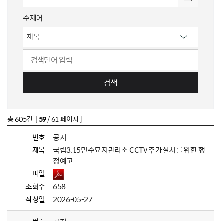
주제어
검색
총
605
건 [
59
/ 61 페이지 ]
번호
공지
제목
국립3.15민주묘지관리소 CCTV 추가설치를 위한 행
정예고
파일
조회수
658
작성일
2026-05-27