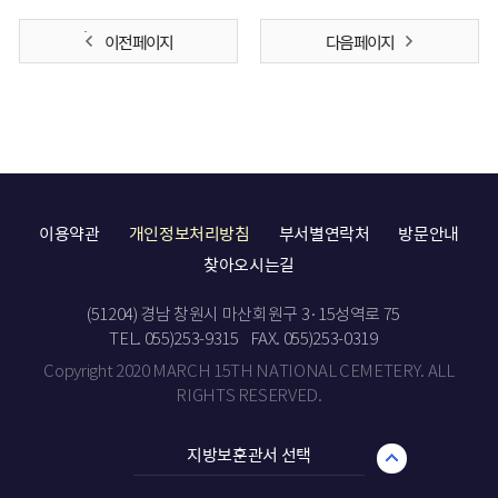
이전 페이지
다음 페이지
이용약관
개인정보처리방침
부서별연락처
방문안내
찾아오시는길
(51204) 경남 창원시 마산회원구 3·15성역로 75
TEL. 055)253-9315
FAX. 055)253-0319
Copyright 2020 MARCH 15TH NATIONAL CEMETERY. ALL
RIGHTS RESERVED.
지방보훈관서 선택