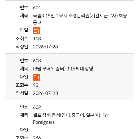
번호
604
제목
국립3.15민주묘지 조경관리원(기간제근로자) 채용
공고
파일
조회수
103
작성일
2026-07-28
번호
603
제목
(8월 무더위 쉼터) 3.15씨네 상영
파일
조회수
93
작성일
2026-07-23
번호
602
제목
셀프 참배 음성(영어, 중국어, 일본어)_For
Foreigners
파일
조회수
266