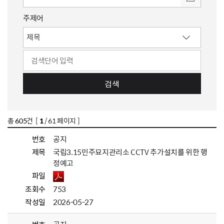
주제어
검색
총
605
건 [
1
/ 61 페이지 ]
번호
공지
제목
국립3.15민주묘지관리소 CCTV 추가설치를 위한 행
정예고
파일
조회수
753
작성일
2026-05-27